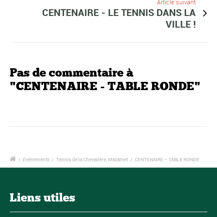
Article suivant
CENTENAIRE - LE TENNIS DANS LA
VILLE !
Pas de commentaire à
"CENTENAIRE - TABLE RONDE"
/
Événements
/
Tennis de la Chevalière, Mazamet
/
CENTENAIRE – TABLE RONDE
Liens utiles