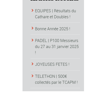
EQUIPES | Résultats du
Cathare et Doubles !
Bonne Année 2025 !
PADEL | P100 Messieurs
du 27 au 31 janvier 2025
!
JOYEUSES FETES !
TELETHON | 500€
collectés par le TCAPM !