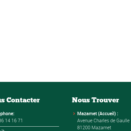
s Contacter
Nous Trouver
éphone:
Mazamet (Accueil) :
36 14 16 71
Avenue Charles de Gaulle
81200 Mazamet