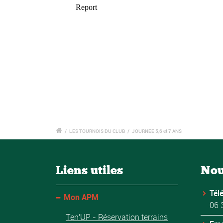
/
LES TOURNOIS DU CLUB
/
JOURNEE 5,6 et 7 ANS
Liens utiles
Nou
Tél
Mon APM
06 
Ten'UP - Réservation terrains