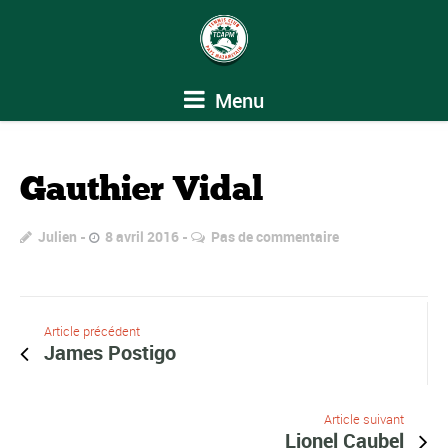
Menu
Gauthier Vidal
Julien
8 avril 2016
Pas de commentaire
Article précédent
James Postigo
Article suivant
Lionel Caubel