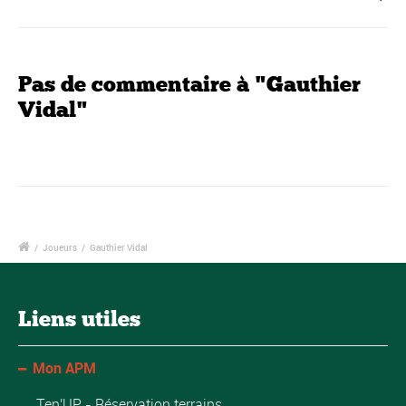
Pas de commentaire à "Gauthier
Vidal"
/
Joueurs
/
Gauthier Vidal
Liens utiles
Mon APM
Ten'UP - Réservation terrains