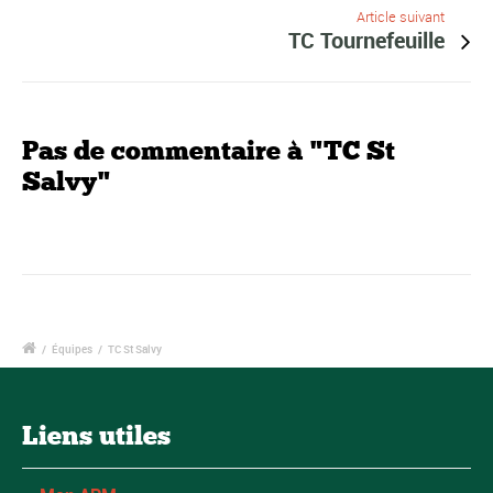
Article suivant
TC Tournefeuille
Pas de commentaire à "TC St
Salvy"
/
Équipes
/
TC St Salvy
Liens utiles