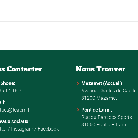
s Contacter
Nous Trouver
éphone:
Mazamet (Accueil) :
36 14 16 71
Avenue Charles de Gaulle
81200 Mazamet
il:
tact@tcapm.fr
Pont de Larn :
Rue du Parc des Sports
eaux sociaux:
81660 Pont-de-Larn
tter
/
Instagram
/
Facebook