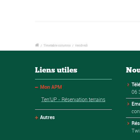
/
Timetable columns
/
Vendredi
Liens utiles
Nou
Tél
Mon APM
06 
Ten'UP - Réservation terrains
Ema
con
Autres
Rés
Twi