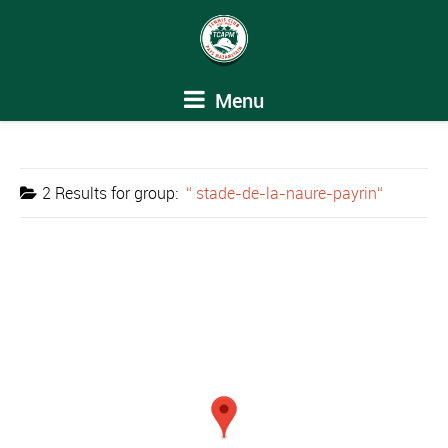
Menu
2 Results for
group:
stade-de-la-naure-payrin