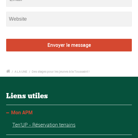
/
A LA UNE
/
Des stages pour les jeunes à la Toussaint !
Liens utiles
Mon APM
Ten'UP - Réservation terrains