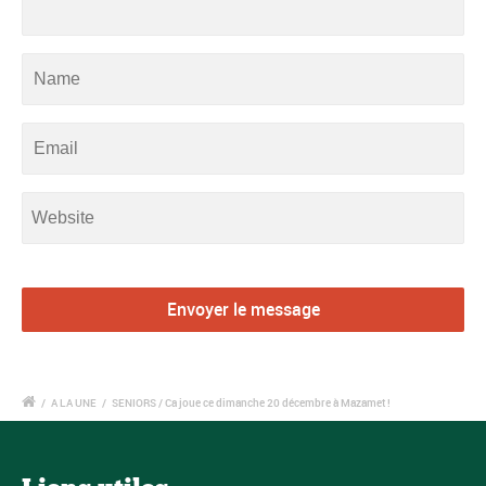
/
A LA UNE
/
SENIORS / Ca joue ce dimanche 20 décembre à Mazamet !