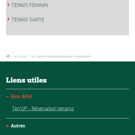
TENNIS FEMININ
TENNIS SANTE
/
A LA UNE
/
32 « petites raquettes tarnaises » à Mazamet !
Liens utiles
Mon APM
Ten'UP - Réservation terrains
Autres