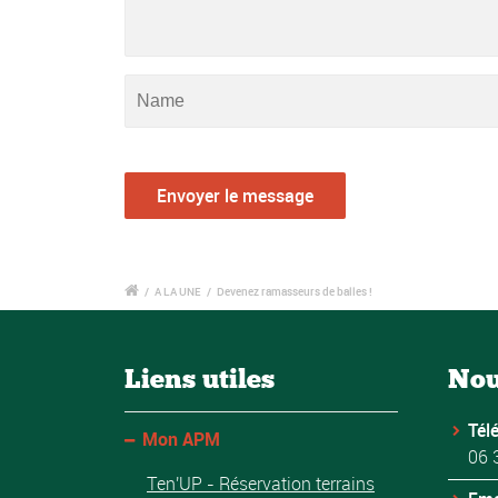
/
A LA UNE
/
Devenez ramasseurs de balles !
Liens utiles
Nou
Tél
Mon APM
06 
Ten'UP - Réservation terrains