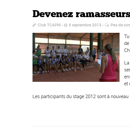
Devenez ramasseurs 
Club TCAPM
6 septembre 2013
Pas de co
Tu
de
Ch
La
se
en
et
Les participants du stage 2012 sont à nouveau i