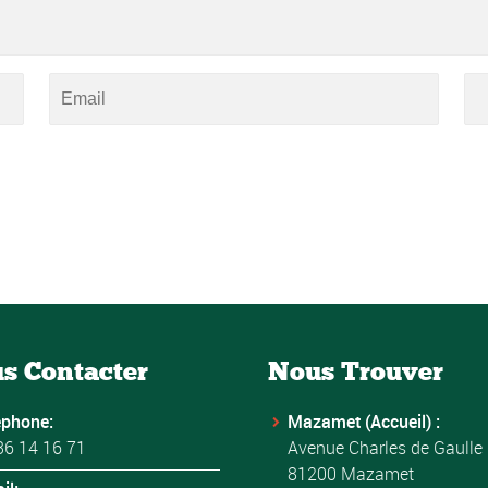
s Contacter
Nous Trouver
éphone:
Mazamet (Accueil) :
36 14 16 71
Avenue Charles de Gaulle
81200 Mazamet