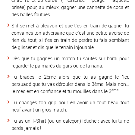
entre 18 et 25 euros (+ essence + péage + raquette
brisée) pour, au mieux, gagner une cannette de coca et
des balles foutues.
S’il se met à pleuvoir et que t’es en train de gagner tu
convaincs ton adversaire que c’est une petite averse de
rien du tout, si t’es en train de perdre tu fais semblant
de glisser et dis que le terrain injouable.
Dès que tu gagnes un match tu sautes sur l’ordi pour
regarder le palmarès du gars ou de la nana.
Tu brades le 2ème alors que tu as gagné le 1er,
persuadé que tu vas dérouler dans le 3ème. Mais non…
ème
le mec est en confiance et tu mouilles dans le 3
.
Tu changes ton grip pour en avoir un tout beau tout
neuf avant un gros match.
Tu as un T-Shirt (ou un caleçon) fétiche : avec lui tu ne
perds jamais !