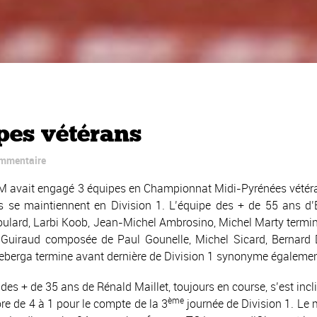
ipes vétérans
ommentaire
 avait engagé 3 équipes en Championnat Midi-Pyrénées vétéran
s se maintiennent en Division 1. L’équipe des + de 55 ans d
oulard, Larbi Koob, Jean-Michel Ambrosino, Michel Marty termi
Guiraud composée de Paul Gounelle, Michel Sicard, Bernard De
eberga termine avant dernière de Division 1 synonyme égalemen
 des + de 35 ans de Rénald Maillet, toujours en course, s’est 
ème
ore de 4 à 1 pour le compte de la 3
journée de Division 1. Le m