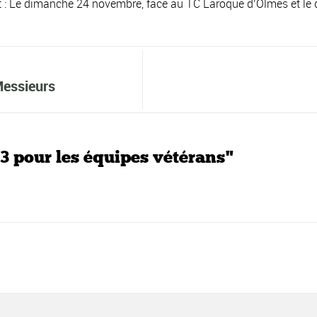
t : Le dimanche 24 novembre, face au TC Laroque d’Olmes et le
Messieurs
3 pour les équipes vétérans"