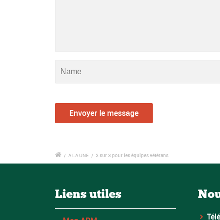
/
A LA UNE
/
3 sur 3 pour les équipes vétérans
Liens utiles
Nou
Tél