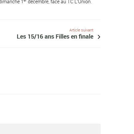
er
 dimanche 1
décembre, face au TC L’Union.
Article suivant
Les 15/16 ans Filles en finale