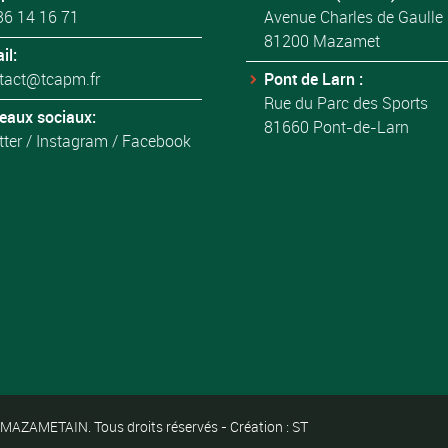
36 14 16 71
Avenue Charles de Gaulle
81200 Mazamet
il:
tact@tcapm.fr
Pont de Larn :
Rue du Parc des Sports
eaux sociaux:
81660 Pont-de-Larn
tter
/
Instagram
/
Facebook
ZAMETAIN. Tous droits réservés - Création : ST