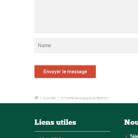
/
A LA UNE
/
Le TCAPM se conjugue au féminin !
Liens utiles
Nou
Tél