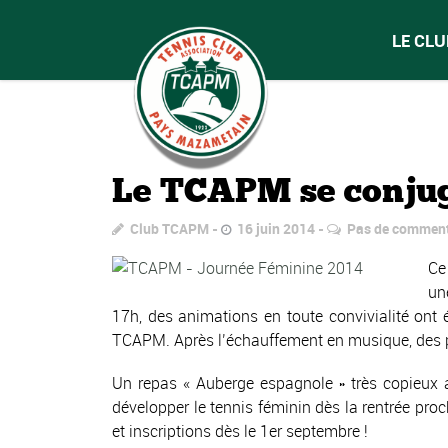
LE CLU
Le TCAPM se conjug
Club TCAPM
16 juin 2014
Pas de comment
Ce
un
17h, des animations en toute convivialité ont
TCAPM. Après l’échauffement en musique, des pet
Un repas « Auberge espagnole » très copieux a
développer le tennis féminin dès la rentrée pro
et inscriptions dès le 1er septembre !