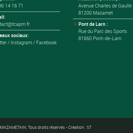
36 14 16 71
Avenue Charles de Gaulle
81200 Mazamet
il:
tact@tcapm.fr
Pont de Larn :
Rue du Parc des Sports
eaux sociaux:
81660 Pont-de-Larn
tter
/
Instagram
/
Facebook
ZAMETAIN. Tous droits réservés - Création : ST