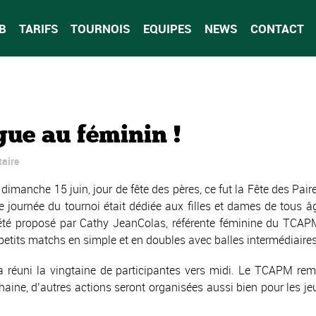
B
TARIFS
TOURNOIS
EQUIPES
NEWS
CONTACT
ue au féminin !
aire
 dimanche 15 juin, jour de fête des pères, ce fut la Fête des P
e journée du tournoi était dédiée aux filles et dames de tous â
 été proposé par Cathy JeanColas, référente féminine du TCAPM
its matchs en simple et en doubles avec balles intermédiaires on
 réuni la vingtaine de participantes vers midi. Le TCAPM remer
chaine, d’autres actions seront organisées aussi bien pour les 