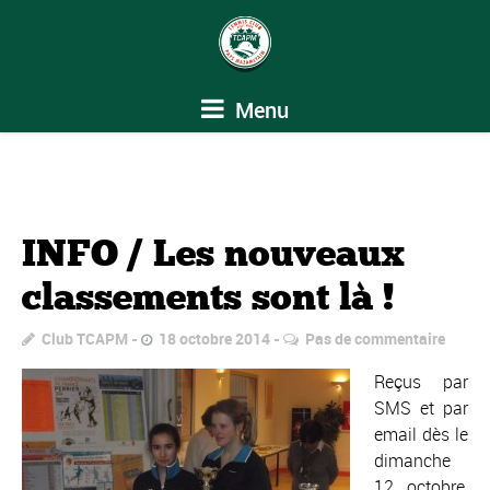
Menu
INFO / Les nouveaux
classements sont là !
Club TCAPM
18 octobre 2014
Pas de commentaire
Reçus par
SMS et par
email dès le
dimanche
12 octobre,