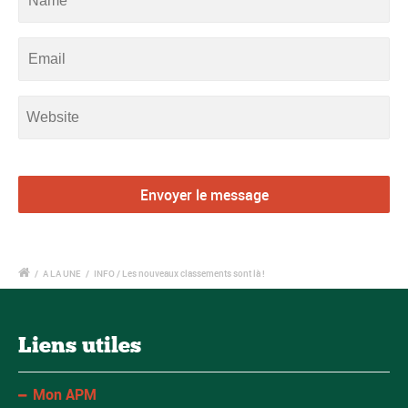
/
A LA UNE
/
INFO / Les nouveaux classements sont là !
Liens utiles
Mon APM