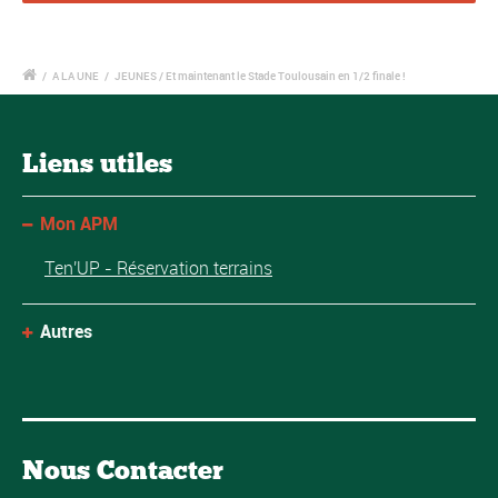
/
A LA UNE
/
JEUNES / Et maintenant le Stade Toulousain en 1/2 finale !
Liens utiles
Mon APM
Ten'UP - Réservation terrains
Autres
Nous Contacter