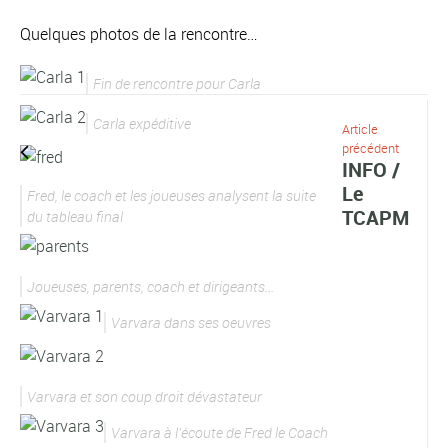
Quelques photos de la rencontre…
Fin de rencontre pour Carla
Carla expéditive
Article
précédent
INFO /
Le
Fred, le coach et les joueuses analysent la suite
TCAPM
du tableau final
Joueuses, parents, coach et dirigeants…
Varvara dans ses oeuvres
Varvara et son coup droit dévastateur
Varvara à l’écoute de Fred le Coach