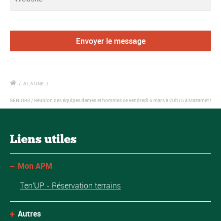
/
A LA UNE
/
SENIORS / Réunion des équipes dames et hommes ce vendredi 6 mars à 20h15 à Mazamet !
Liens utiles
Mon APM
Ten'UP - Réservation terrains
Autres