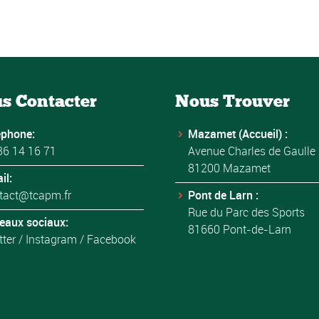
s Contacter
Nous Trouver
éphone:
Mazamet (Accueil) :
36 14 16 71
Avenue Charles de Gaulle
81200 Mazamet
il:
tact@tcapm.fr
Pont de Larn :
Rue du Parc des Sports
eaux sociaux:
81660 Pont-de-Larn
tter
/
Instagram
/
Facebook