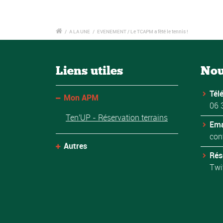
/
A LA UNE
/
EVENEMENT / Le TCAPM a fêté le tennis !
Liens utiles
Nou
Tél
Mon APM
06 
Ten'UP - Réservation terrains
Ema
con
Autres
Rés
Twi