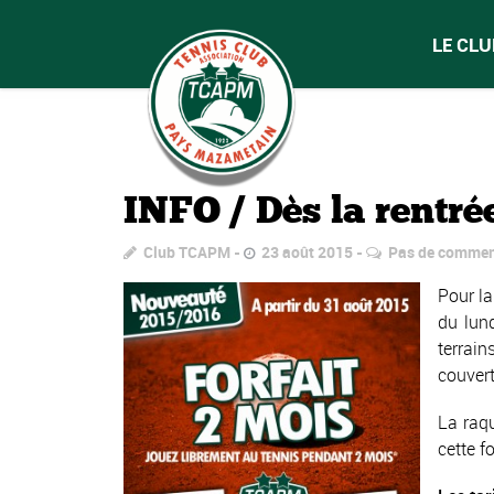
LE CLU
INFO / Dès la rentrée
Club TCAPM
23 août 2015
Pas de commen
Pour la
du lun
terrain
couvert
La raq
cette fo