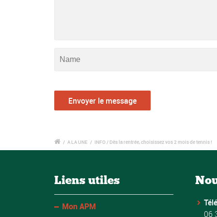
/
A LA UNE
/
INFO / Dès la rentrée, choisissez vos 2 mois de tennis !
Liens utiles
Nou
Tél
Mon APM
06 