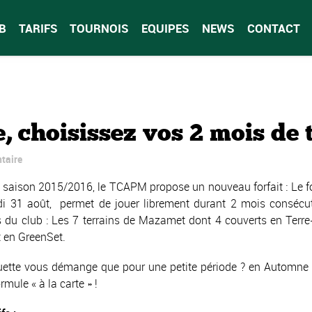
B
TARIFS
TOURNOIS
EQUIPES
NEWS
CONTACT
, choisissez vos 2 mois de t
taire
 saison 2015/2016, le TCAPM propose un nouveau forfait : Le forf
di 31 août, permet de jouer librement durant 2 mois consécut
s du club : Les 7 terrains de Mazamet dont 4 couverts en Terre-
 en GreenSet.
uette vous démange que pour une petite période ? en Automne ?
rmule « à la carte » !