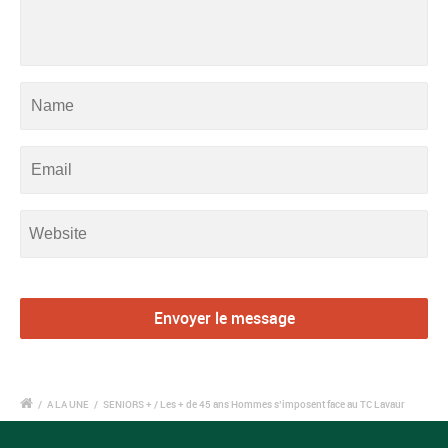
/
A LA UNE
/
SENIORS + / Les + de 45 ans Hommes s’imposent face au TC Lavaur