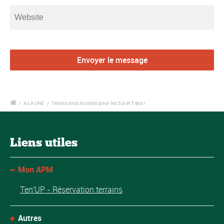
/
A LA UNE
/
Tennis sous le soleil pour les 5,6 et 7 ans !
Liens utiles
Mon APM
Ten'UP - Réservation terrains
Autres