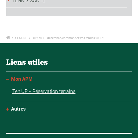
TENNIS SANTE
/
A LA UNE
/
Du 2 au 10 décembre, commandez vos tenues 2017 !
Liens utiles
Mon APM
Ten'UP - Réservation terrains
Autres