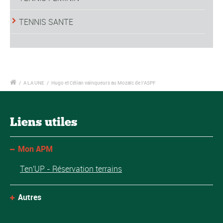
TENNIS SANTE
/
A LA UNE
/
Hugo et Célian vainqueurs au Mozaïc de l’ASPF
Liens utiles
Mon APM
Ten'UP - Réservation terrains
Autres