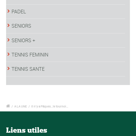
PADEL
SENIORS
SENIORS +
TENNIS FEMININ
TENNIS SANTE
/
A LA UNE
/
Il n’y a Pâques…le tournoi…
Liens utiles