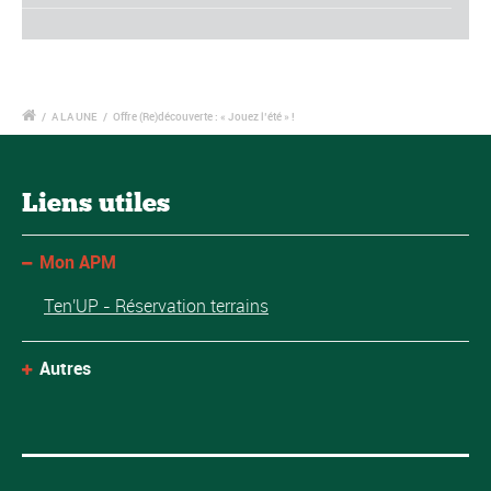
/
A LA UNE
/
Offre (Re)découverte : « Jouez l’été » !
Liens utiles
Mon APM
Ten'UP - Réservation terrains
Autres