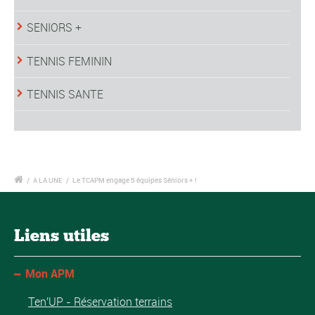
SENIORS +
TENNIS FEMININ
TENNIS SANTE
/
A LA UNE
/
Le TCAPM engage 5 équipes Séniors + !
Liens utiles
Mon APM
Ten'UP - Réservation terrains