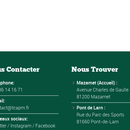
s Contacter
Nous Trouver
éphone:
Mazamet (Accueil) :
36 14 16 71
Avenue Charles de Gaulle
81200 Mazamet
il:
tact@tcapm.fr
Pont de Larn :
Rue du Parc des Sports
eaux sociaux:
81660 Pont-de-Larn
tter
/
Instagram
/
Facebook