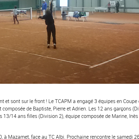
t et sont sur le front ! Le TCAPM a engagé 3 équipes en Coupe
st composée de Baptiste, Pierre et Adrien. Les 12 ans garçons (Di
13/14 ans filles (Division 2), équipe composée de Marine, Inès 
à 0, à Mazamet, face au TC Albi. Prochaine rencontre le samedi 2