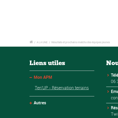
/
A LA UNE
/
Résultats et prochains matchs des équipes jeunes
Liens utiles
Nou
Tél
Mon APM
06 
Ten'UP - Réservation terrains
Ema
con
Autres
Rés
Twi