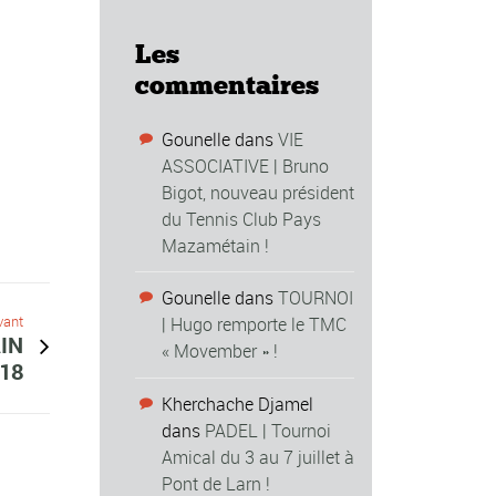
Les
commentaires
Gounelle
dans
VIE
ASSOCIATIVE | Bruno
Bigot, nouveau président
du Tennis Club Pays
Mazamétain !
Gounelle
dans
TOURNOI
vant
| Hugo remporte le TMC
IN
« Movember » !
018
Kherchache Djamel
dans
PADEL | Tournoi
Amical du 3 au 7 juillet à
Pont de Larn !