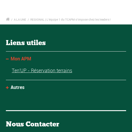
/
A LA UNE
/
REGIONAL | L’équipe 1 du TCAPM s’impose chez les leaders !
Liens utiles
Mon APM
Ten'UP - Réservation terrains
Autres
Nous Contacter