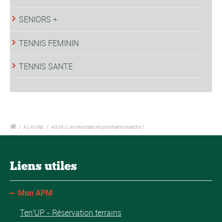
SENIORS +
TENNIS FEMININ
TENNIS SANTE
/
A LA UNE
/
AG2R | Les résultats et prochains matchs !
Liens utiles
Mon APM
Ten'UP - Réservation terrains