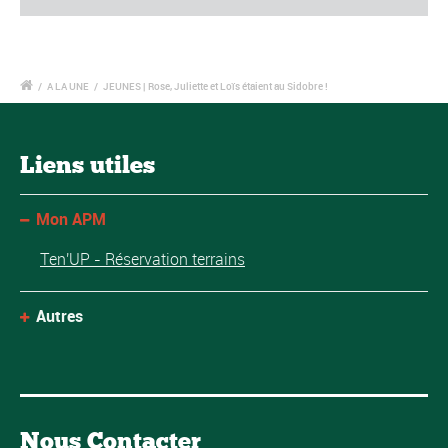
/
A LA UNE
/
JEUNES | Rose, Juliette et Loïs étaient au Sidobre !
Liens utiles
Mon APM
Ten'UP - Réservation terrains
Autres
Nous Contacter