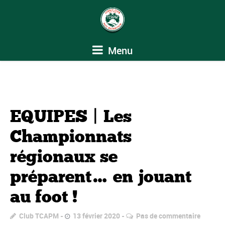
Menu
EQUIPES | Les
Championnats
régionaux se
préparent… en jouant
au foot !
Club TCAPM
13 février 2020
Pas de commentaire