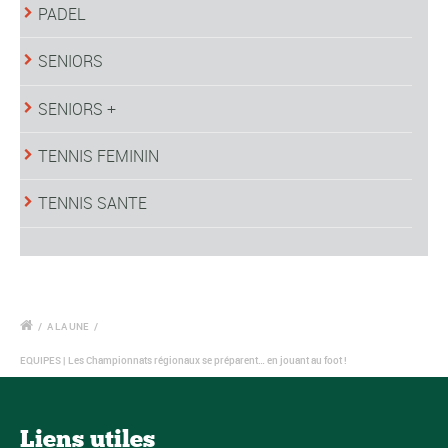
PADEL
SENIORS
SENIORS +
TENNIS FEMININ
TENNIS SANTE
/
A LA UNE
/
EQUIPES | Les Championnats régionaux se préparent… en jouant au foot !
Liens utiles