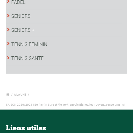
PADEL
SENIORS
SENIORS +
TENNIS FEMININ
TENNIS SANTE
/
A LA UNE
/
SAISON 2020/2021 | Benjamin Sure et Pierre-François Blattes, les nouveaux enseignants !
Liens utiles