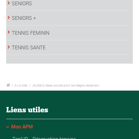
SENIORS
SENIORS +
TENNIS FEMININ
TENNIS SANTE
/
A LA UNE
/
JEUNES | Beau succès pour les stages vacances !
Liens utiles
Mon APM