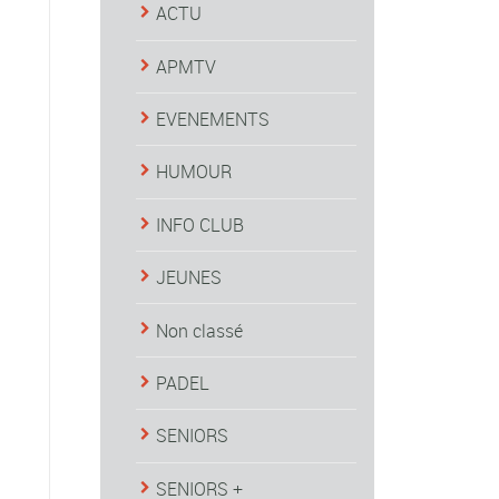
ACTU
APMTV
EVENEMENTS
HUMOUR
INFO CLUB
JEUNES
Non classé
PADEL
SENIORS
SENIORS +