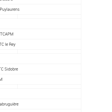
Puylaurens
 TCAPM
C le Rey
C Sidobre
M
abruguière