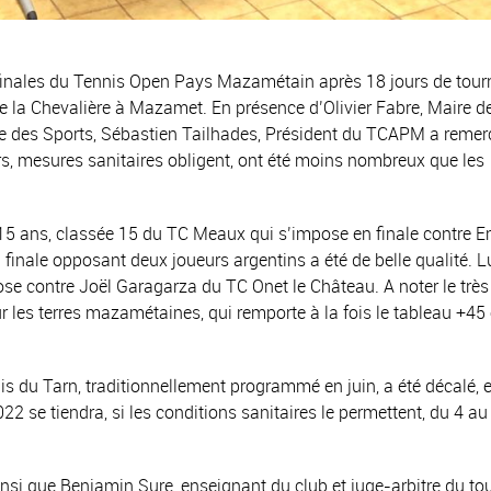
s finales du Tennis Open Pays Mazamétain après 18 jours de tour
de la Chevalière à Mazamet. En présence d’Olivier Fabre, Maire d
 des Sports, Sébastien Tailhades, Président du TCAPM a remer
s, mesures sanitaires obligent, ont été moins nombreux que les
, 15 ans, classée 15 du TC Meaux qui s’impose en finale contre E
inale opposant deux joueurs argentins a été de belle qualité. L
se contre Joël Garagarza du TC Onet le Château. A noter le trè
ur les terres mazamétaines, qui remporte à la fois le tableau +45
is du Tarn, traditionnellement programmé en juin, a été décalé, 
 2022 se tiendra, si les conditions sanitaires le permettent, du 4 au
nsi que Benjamin Sure, enseignant du club et juge-arbitre du to