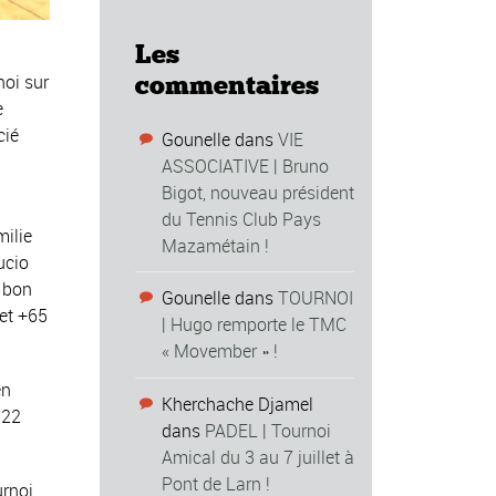
Les
commentaires
noi sur
e
cié
Gounelle
dans
VIE
ASSOCIATIVE | Bruno
Bigot, nouveau président
du Tennis Club Pays
milie
Mazamétain !
ucio
s bon
Gounelle
dans
TOURNOI
 et +65
| Hugo remporte le TMC
« Movember » !
en
Kherchache Djamel
 22
dans
PADEL | Tournoi
Amical du 3 au 7 juillet à
Pont de Larn !
urnoi