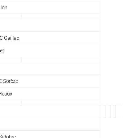
llon
 Gaillac
et
C Sorèze
Meaux
Sidobre