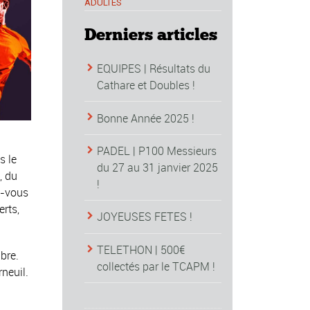
ADULTES
Derniers articles
EQUIPES | Résultats du
Cathare et Doubles !
Bonne Année 2025 !
PADEL | P100 Messieurs
s le
du 27 au 31 janvier 2025
, du
!
z-vous
erts,
JOYEUSES FETES !
TELETHON | 500€
bre.
collectés par le TCAPM !
rneuil.