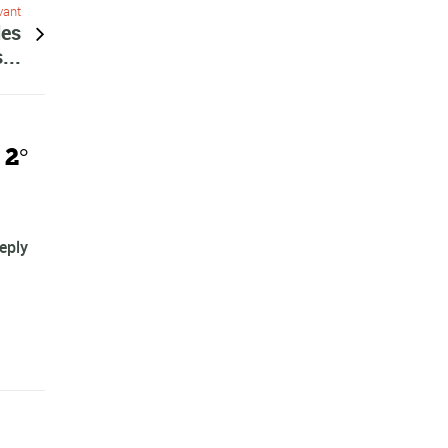
vant
les
...
 2°
eply