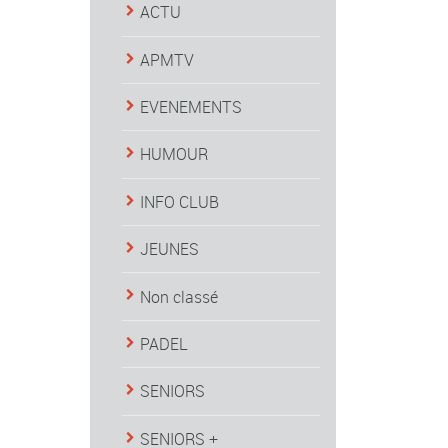
ACTU
APMTV
EVENEMENTS
HUMOUR
INFO CLUB
JEUNES
Non classé
PADEL
SENIORS
SENIORS +