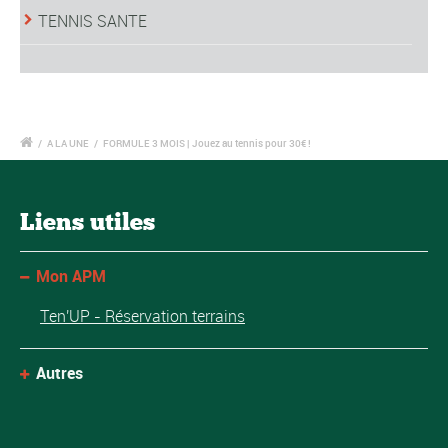
TENNIS SANTE
/
A LA UNE
/
FORMULE 3 MOIS | Jouez au tennis pour 30€ !
Liens utiles
Mon APM
Ten'UP - Réservation terrains
Autres