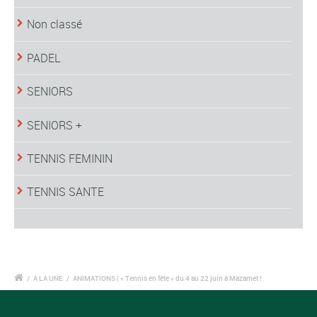
Non classé
PADEL
SENIORS
SENIORS +
TENNIS FEMININ
TENNIS SANTE
/
A LA UNE
/
ANIMATIONS | « Tennis en fête » du 4 au 22 juin à Mazamet !