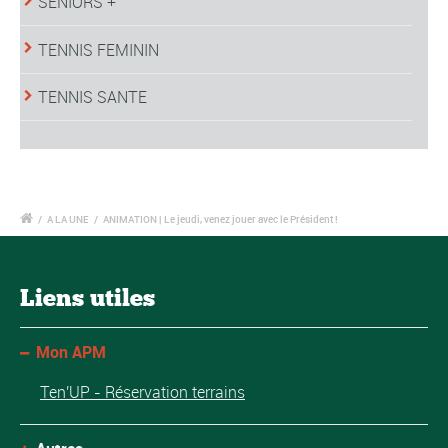
SENIORS +
TENNIS FEMININ
TENNIS SANTE
/
A LA UNE
/
ANIMATION | Le jeudi, venez jouer avec le Président !
Liens utiles
Mon APM
Ten'UP - Réservation terrains