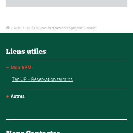
/
ACTU
/
EQUIPES | Réunion et soirée des équipes le 17 février !
Liens utiles
Mon APM
Ten'UP - Réservation terrains
Autres