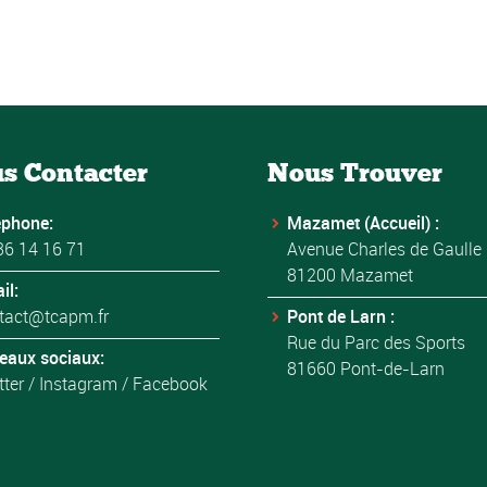
s Contacter
Nous Trouver
éphone:
Mazamet (Accueil) :
36 14 16 71
Avenue Charles de Gaulle
81200 Mazamet
il:
tact@tcapm.fr
Pont de Larn :
Rue du Parc des Sports
eaux sociaux:
81660 Pont-de-Larn
tter
/
Instagram
/
Facebook