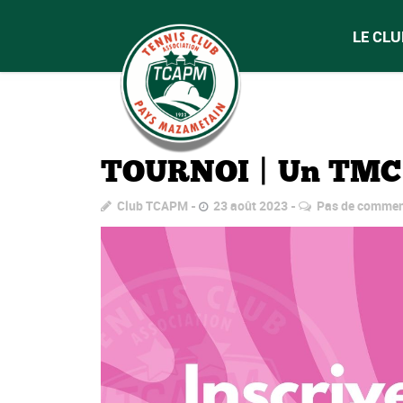
LE CLU
TOURNOI | Un TMC 
Club TCAPM
23 août 2023
Pas de commen