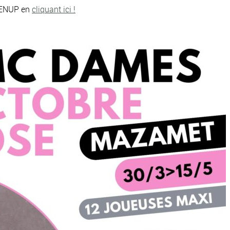
 TENUP en
cliquant ici !