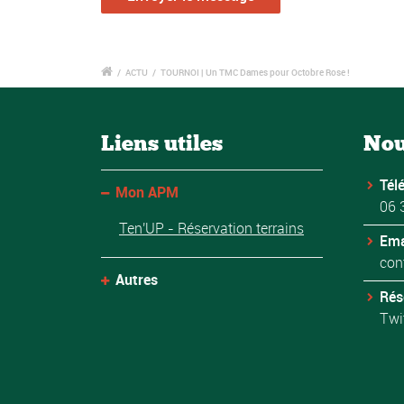
/
ACTU
/
TOURNOI | Un TMC Dames pour Octobre Rose !
Liens utiles
Nou
Tél
Mon APM
06 
Ten'UP - Réservation terrains
Ema
con
Autres
Rés
Twi