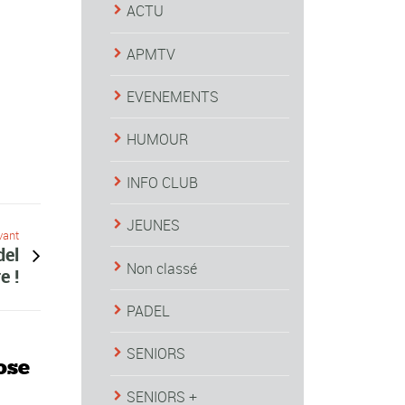
ACTU
APMTV
EVENEMENTS
HUMOUR
INFO CLUB
JEUNES
vant
del
Non classé
e !
PADEL
SENIORS
ose
SENIORS +