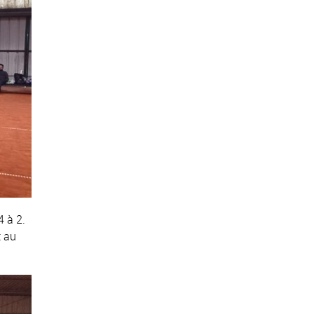
 à 2.
t au