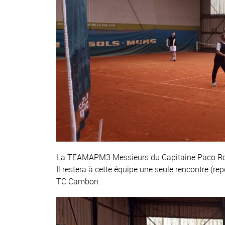
La TEAMAPM3 Messieurs du Capitaine Paco Roblè
Il restera à cette équipe une seule rencontre (r
TC Cambon.