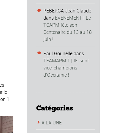
REBERGA Jean Claude
dans
EVENEMENT | Le
TCAPM fête son
Centenaire du 13 au 18
juin !
Paul Gounelle
dans
TEAMAPM 1 | Ils sont
vice-champions
d’Occitanie !
es
r le
ion 1
Catégories
A LA UNE