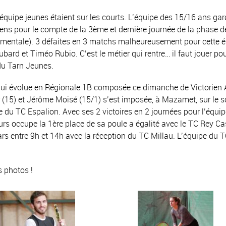
équipe jeunes étaient sur les courts. L’équipe des 15/16 ans ga
tens pour le compte de la 3ème et dernière journée de la phase d
mentale). 3 défaites en 3 matchs malheureusement pour cette 
rd et Timéo Rubio. C’est le métier qui rentre… il faut jouer po
 du Tarn Jeunes.
i évolue en Régionale 1B composée ce dimanche de Victorien A
 (15) et Jérôme Moisé (15/1) s’est imposée, à Mazamet, sur le s
e du TC Espalion. Avec ses 2 victoires en 2 journées pour l’équi
 occupe la 1ère place de sa poule a égalité avec le TC Rey Cas
rs entre 9h et 14h avec la réception du TC Millau. L’équipe du
s photos !