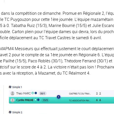
dans la compétition ce dimanche. Promue en Régionale 2, l’équ
, le TC Puygouzon pour cette 1ère journée. L’équipe mazamétain 
 à 0. Tabatha Ruiz (15/3), Marine Bourrié (15/5) et Julie Escan
ouble. Carton plein pour l’équipe dames qui devra, lors du proch
ficile déplacement au TC Travet Castres le samedi 6 avril.
AMAPM4 Messieurs qui effectuait justement le court déplacemen
ravet 2 pour le compte de sa 1ère journée en Régionale 6. L’équi
 Pailhé (15/5), Paco Roblès (30/1), Théodore Ferrand (30/1) et
isif sur le score de 4 à 2. La victoire n’était pas loin ! Prochain
s avec la réception, à Mazamet, du TC Réalmont 4.