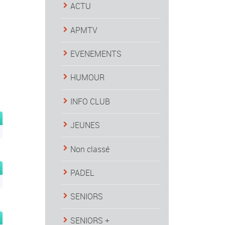
ACTU
APMTV
EVENEMENTS
HUMOUR
INFO CLUB
JEUNES
Non classé
PADEL
SENIORS
SENIORS +