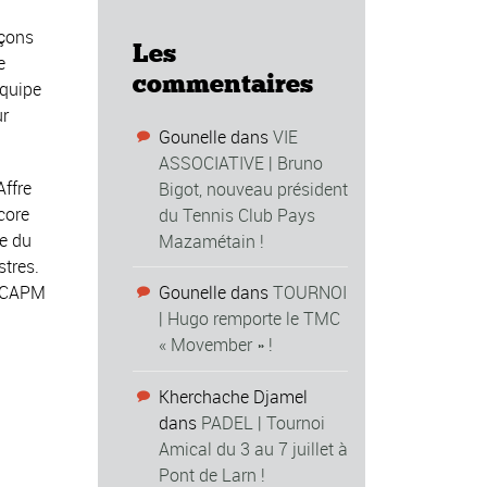
rçons
Les
e
commentaires
équipe
ur
Gounelle
dans
VIE
ASSOCIATIVE | Bruno
ffre
Bigot, nouveau président
core
du Tennis Club Pays
pe du
Mazamétain !
tres.
 TCAPM
Gounelle
dans
TOURNOI
| Hugo remporte le TMC
« Movember » !
Kherchache Djamel
dans
PADEL | Tournoi
Amical du 3 au 7 juillet à
Pont de Larn !