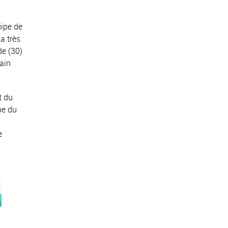
ipe de
a très
de (30)
ain
t du
pe du
e