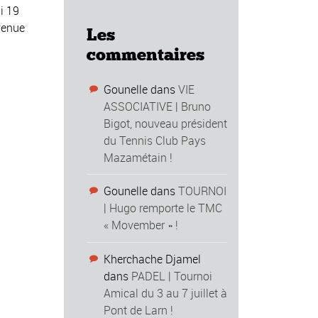
i 19
venue
Les
commentaires
Gounelle
dans
VIE
ASSOCIATIVE | Bruno
Bigot, nouveau président
du Tennis Club Pays
Mazamétain !
Gounelle
dans
TOURNOI
| Hugo remporte le TMC
« Movember » !
Kherchache Djamel
dans
PADEL | Tournoi
Amical du 3 au 7 juillet à
Pont de Larn !