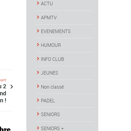
ACTU
APMTV
EVENEMENTS
HUMOUR
INFO CLUB
JEUNES
vant
u 2
Non classé
and
n !
PADEL
SENIORS
bre
SENIORS +