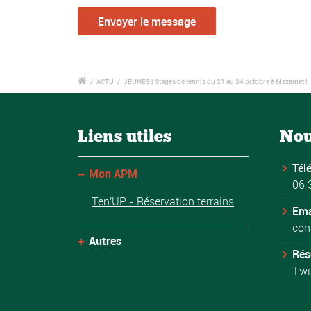
/
ACTU
/
JEUNES | Stages de tennis du 21 au 24 octobre à Mazamet !
Liens utiles
Nou
Tél
Mon APM
06 
Ten'UP - Réservation terrains
Ema
con
Autres
Rés
Twi