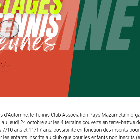
es d’Automne, le Tennis Club Association Pays Mazamétain org
 au jeudi 24 octobre sur les 4 terrains couverts en terre-battue d
/10 ans et 11/17 ans, possibilité en fonction des inscrits pour
 les enfants inscrits au club que pour les enfants non inscrits (