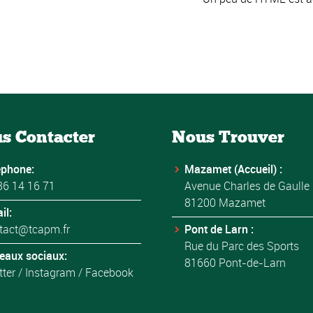
s Contacter
Nous Trouver
éphone:
Mazamet (Accueil) :
36 14 16 71
Avenue Charles de Gaulle
81200 Mazamet
il:
tact@tcapm.fr
Pont de Larn :
Rue du Parc des Sports
eaux sociaux:
81660 Pont-de-Larn
tter
/
Instagram
/
Facebook