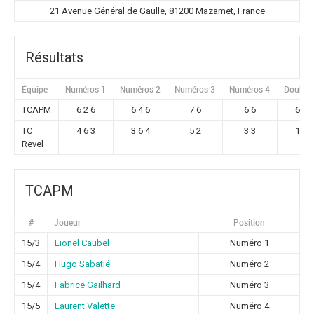
21 Avenue Général de Gaulle, 81200 Mazamet, France
Résultats
Équipe
Numéros 1
Numéros 2
Numéros 3
Numéros 4
Double 
TCAPM
6 2 6
6 4 6
7 6
6 6
6 6
TC
4 6 3
3 6 4
5 2
3 3
1 1
Revel
TCAPM
#
Joueur
Position
15/3
Lionel Caubel
Numéro 1
15/4
Hugo Sabatié
Numéro 2
15/4
Fabrice Gailhard
Numéro 3
15/5
Laurent Valette
Numéro 4