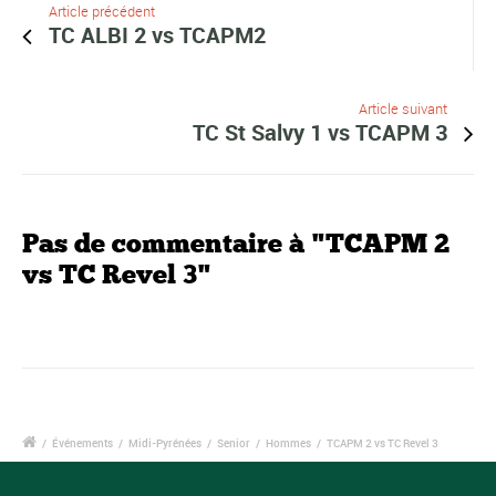
Article précédent
TC ALBI 2 vs TCAPM2
Article suivant
TC St Salvy 1 vs TCAPM 3
Pas de commentaire à "TCAPM 2
vs TC Revel 3"
/
Événements
/
Midi-Pyrénées
/
Senior
/
Hommes
/
TCAPM 2 vs TC Revel 3