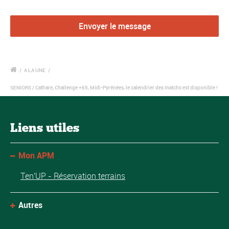
/
A LA UNE
/
SENIORS / Cathare, Challenge +65, Midi-Pyrénées, le calendrier des matchs est disponible !
Liens utiles
Mon APM
Ten'UP - Réservation terrains
Autres