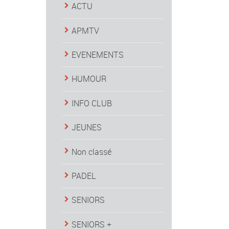
ACTU
APMTV
EVENEMENTS
HUMOUR
INFO CLUB
JEUNES
Non classé
PADEL
SENIORS
SENIORS +