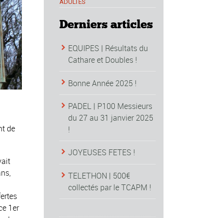
ADULTES
Derniers articles
EQUIPES | Résultats du
Cathare et Doubles !
Bonne Année 2025 !
PADEL | P100 Messieurs
du 27 au 31 janvier 2025
nt de
!
JOYEUSES FETES !
vait
ans,
TELETHON | 500€
collectés par le TCAPM !
fertes
ce 1er