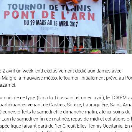
 2 avril un week-end exclusivement dédié aux dames avec
 Malgré la mauvaise météo, le tournoi, initialement prévu au Po
Mazamet.
urnois de ce type, (Un à la Toussaint et un en avril), le TCAPM a
2 participantes venant de Castres, Sorèze, Labruguière, Saint-Am
euners offerts le samedi et le dimanche matin, atelier soins du
 Larn le samedi en fin de matinée, repas de midi et collations of
pécifique faisant parti du 1er Circuit Elles Tennis Occitanie. En 