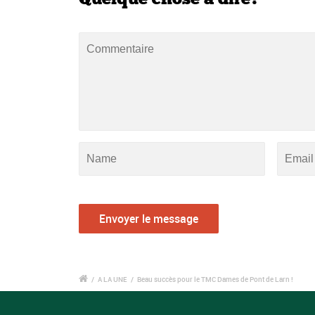
/
A LA UNE
/
Beau succès pour le TMC Dames de Pont de Larn !