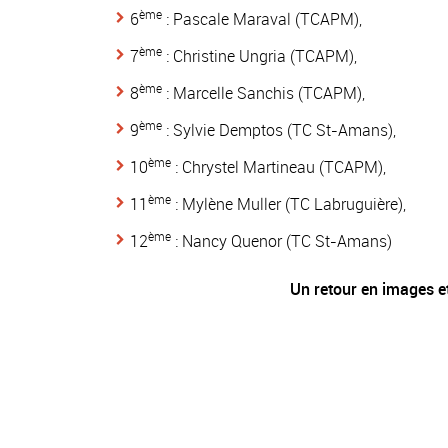
ème
6
: Pascale Maraval (TCAPM),
ème
7
: Christine Ungria (TCAPM),
ème
8
: Marcelle Sanchis (TCAPM),
ème
9
: Sylvie Demptos (TC St-Amans),
ème
10
: Chrystel Martineau (TCAPM),
ème
11
: Mylène Muller (TC Labruguière),
ème
12
: Nancy Quenor (TC St-Amans)
Un retour en images e