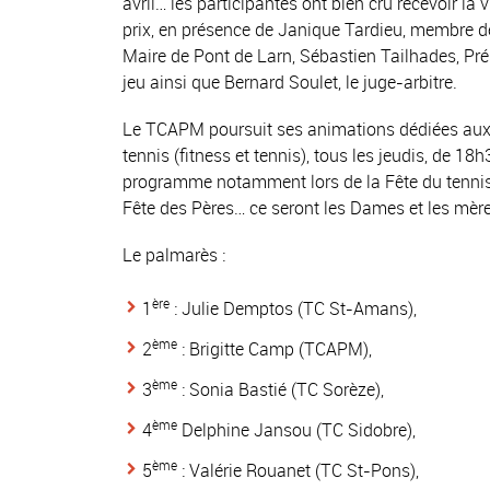
avril… les participantes ont bien cru recevoir l
prix, en présence de Janique Tardieu, membre d
Maire de Pont de Larn, Sébastien Tailhades, Pré
jeu ainsi que Bernard Soulet, le juge-arbitre.
Le TCAPM poursuit ses animations dédiées aux
tennis (fitness et tennis), tous les jeudis, de
programme notamment lors de la Fête du tennis 
Fête des Pères… ce seront les Dames et les mèr
Le palmarès :
ère
1
: Julie Demptos (TC St-Amans),
ème
2
: Brigitte Camp (TCAPM),
ème
3
: Sonia Bastié (TC Sorèze),
ème
4
Delphine Jansou (TC Sidobre),
ème
5
: Valérie Rouanet (TC St-Pons),