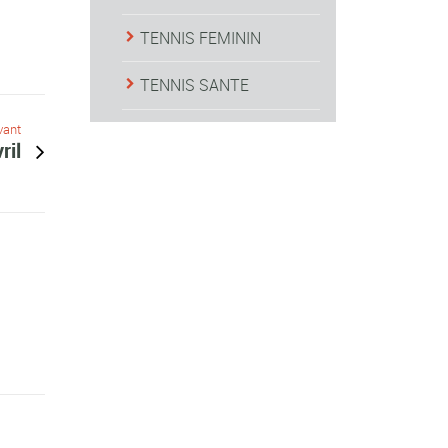
TENNIS FEMININ
TENNIS SANTE
vant
ril