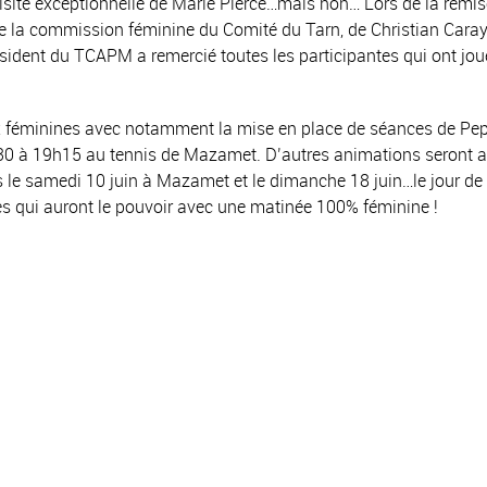
a visite exceptionnelle de Marie Pierce…mais non… Lors de la remi
e la commission féminine du Comité du Tarn, de Christian Caray
sident du TCAPM a remercié toutes les participantes qui ont jou
 féminines avec notamment la mise en place de séances de Pe
 18h30 à 19h15 au tennis de Mazamet. D’autres animations seront 
le samedi 10 juin à Mazamet et le dimanche 18 juin…le jour de 
es qui auront le pouvoir avec une matinée 100% féminine !