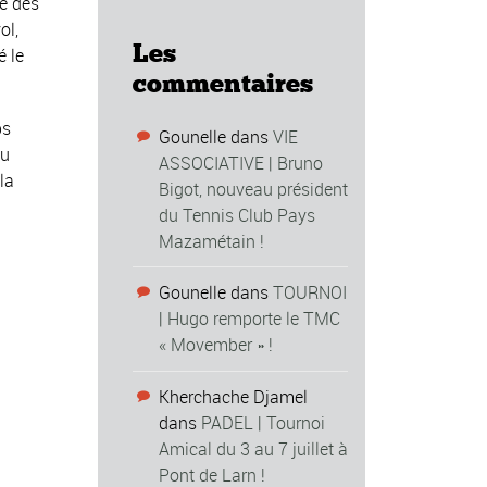
se des
ol,
Les
é le
commentaires
ps
Gounelle
dans
VIE
au
ASSOCIATIVE | Bruno
la
Bigot, nouveau président
du Tennis Club Pays
Mazamétain !
Gounelle
dans
TOURNOI
| Hugo remporte le TMC
« Movember » !
Kherchache Djamel
dans
PADEL | Tournoi
Amical du 3 au 7 juillet à
Pont de Larn !