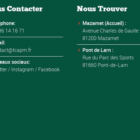
s Contacter
Nous Trouver
éphone:
Mazamet (Accueil) :
36 14 16 71
Avenue Charles de Gaulle
81200 Mazamet
il:
tact@tcapm.fr
Pont de Larn :
Rue du Parc des Sports
eaux sociaux:
81660 Pont-de-Larn
tter
/
Instagram
/
Facebook