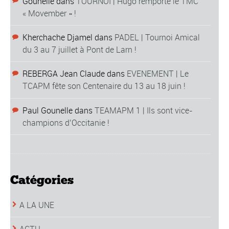
Gounelle
dans
TOURNOI | Hugo remporte le TMC
« Movember » !
Kherchache Djamel
dans
PADEL | Tournoi Amical
du 3 au 7 juillet à Pont de Larn !
REBERGA Jean Claude
dans
EVENEMENT | Le
TCAPM fête son Centenaire du 13 au 18 juin !
Paul Gounelle
dans
TEAMAPM 1 | Ils sont vice-
champions d’Occitanie !
Catégories
A LA UNE