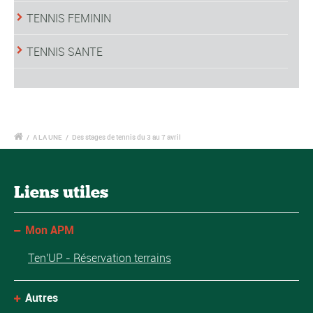
TENNIS FEMININ
TENNIS SANTE
/
A LA UNE
/
Des stages de tennis du 3 au 7 avril
Liens utiles
Mon APM
Ten'UP - Réservation terrains
Autres